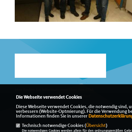
Hier finden Sie Informationen über den CDA
Kreisverband Charlottenburg-Wilmersdorf
Die Webseite verwendet Cookies
Diese Webseite verwendet Cookies, die notwendig sind, u
verbessern (Website-Optmierung). Für die Verwendung best
Informationen finden Sie in unserer
Datenschutzerklärun
IMPRESSUM
DATENSCHUTZ
KONTAKT
Technisch notwendige Cookies (
Übersicht
)
Die notwendigen Cookies werden allein für den ordnungsgemäßen Gebra